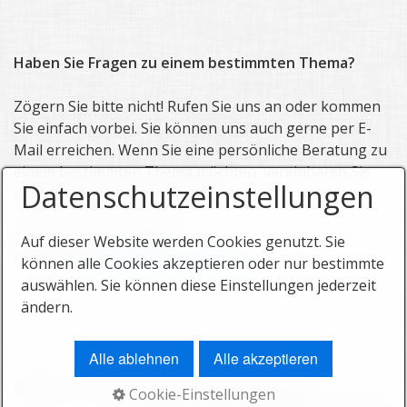
Haben Sie Fragen zu einem bestimmten Thema?
Zögern Sie bitte nicht! Rufen Sie uns an oder kommen
Sie einfach vorbei. Sie können uns auch gerne per E-
Mail erreichen. Wenn Sie eine persönliche Beratung zu
einem bestimmten Thema möchten, vereinbaren Sie
Datenschutzeinstellungen
bitte einen geeigneten Termin.
Telefon: 08341 / 99589-0
Auf dieser Website werden Cookies genutzt. Sie
E-Mail:
service@brunnenapo-kf.de
können alle Cookies akzeptieren oder nur bestimmte
auswählen. Sie können diese Einstellungen jederzeit
ändern.
Alle ablehnen
Alle akzeptieren
Startseite
Kontakt
Impressum
Datenschutz
Cookie-Einstellungen