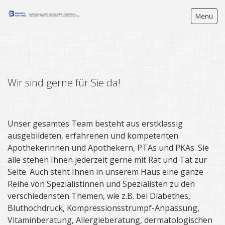
Menü
Startseite
Wir sind gerne für Sie da!
Service
Unser Team
Unser gesamtes Team besteht aus erstklassig
Jobs
ausgebildeten, erfahrenen und kompetenten
Apothekerinnen und Apothekern, PTAs und PKAs. Sie
Bestellung
alle stehen Ihnen jederzeit gerne mit Rat und Tat zur
Seite. Auch steht Ihnen in unserem Haus eine ganze
e-Rezept
Reihe von Spezialistinnen und Spezialisten zu den
verschiedensten Themen, wie z.B. bei Diabethes,
Kontakt
Bluthochdruck, Kompressionsstrumpf-Anpassung,
Impressum
Vitaminberatung, Allergieberatung, dermatologischen